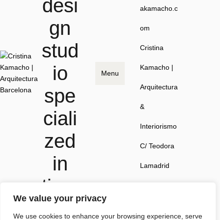
desi
akamacho.c
gn
om
stud
Cristina
io
Kamacho |
Menu
Arquitectura
spe
&
ciali
Interiorismo
zed
C/ Teodora
in
Lamadrid
time
41, local 1,
We value your privacy
less
08022
We use cookies to enhance your browsing experience, serve