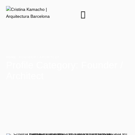
HOME
·
FOUNDER / ARCHITECT
Profile Category:
Founder /
Architect