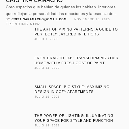
CRISTINA CAMACHO
Creo espacios que hablan de quienes los habitan. Interiores
que reflejan la personalidad, las emociones y la esencia de
BY 
CRISTINAKAMACHO@GMAIL.COM
 · 
NOVIEMBRE 10, 2025
cada cliente. Diseños pensados para vivir, sentir y disfrutar, no
TRENDING NOW
solo para ser admirados. Concibo la arquitectura como un
THE ART OF MIXING PATTERNS: A GUIDE TO
equilibrio entre belleza y autenticidad, donde cada detalle tiene
PERFECTLY LAYERED INTERIORS
JULIO 1, 2023
sentido y cada material transmite calidez. Mi objetivo …
FROM DRAB TO FAB: TRANSFORMING YOUR
HOME WITH A FRESH COAT OF PAINT
JULIO 14, 2023
SMALL SPACE, BIG STYLE: MAXIMIZING
DESIGN IN COZY APARTMENTS
JULIO 15, 2023
THE POWER OF LIGHTING: ILLUMINATING
YOUR SPACE FOR STYLE AND FUNCTION
JULIO 18, 2023