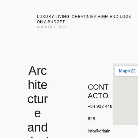
LUXURY LIVING: CREATING A HIGH-END LOOK
ON A BUDGET
AGOSTO 1, 2023
Arc
hite
CONT
ACTO
ctur
+34 932 448
e
628
and
info@cristin